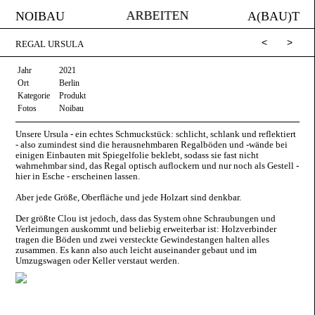
ARBEITEN
NOIBAU
A(BAU)T
<
>
REGAL URSULA
Jahr
2021
Ort
Berlin
Kategorie
Produkt
Fotos
Noibau
Unsere Ursula - ein echtes Schmuckstück: schlicht, schlank und reflektiert
- also zumindest sind die herausnehmbaren Regalböden und -wände bei
einigen Einbauten mit Spiegelfolie beklebt, sodass sie fast nicht
wahrnehmbar sind, das Regal optisch auflockern und nur noch als Gestell -
hier in Esche - erscheinen lassen.
Aber jede Größe, Oberfläche und jede Holzart sind denkbar.
Der größte Clou ist jedoch, dass das System ohne Schraubungen und
Verleimungen auskommt und beliebig erweiterbar ist: Holzverbinder
tragen die Böden und zwei versteckte Gewindestangen halten alles
zusammen. Es kann also auch leicht auseinander gebaut und im
Umzugswagen oder Keller verstaut werden.