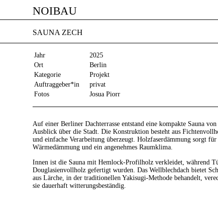
NOIBAU
SAUNA ZECH
Jahr
2025
Ort
Berlin
Kategorie
Projekt
Auftraggeber*in
privat
Fotos
Josua Piorr
Auf einer Berliner Dachterrasse entstand eine kompakte Sauna von
Ausblick über die Stadt. Die Konstruktion besteht aus Fichtenvollho
und einfache Verarbeitung überzeugt. Holzfaserdämmung sorgt für 
Wärmedämmung und ein angenehmes Raumklima.
Innen ist die Sauna mit Hemlock-Profilholz verkleidet, während T
Douglasienvollholz gefertigt wurden. Das Wellblechdach bietet Sch
aus Lärche, in der traditionellen Yakisugi-Methode behandelt, vere
sie dauerhaft witterungsbeständig.